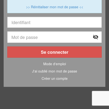
>> Réinitialiser mon mot de passe <<
visibility_off
Se connecter
Mode d'emploi
J'ai oublié mon mot de passe
Créer un compte