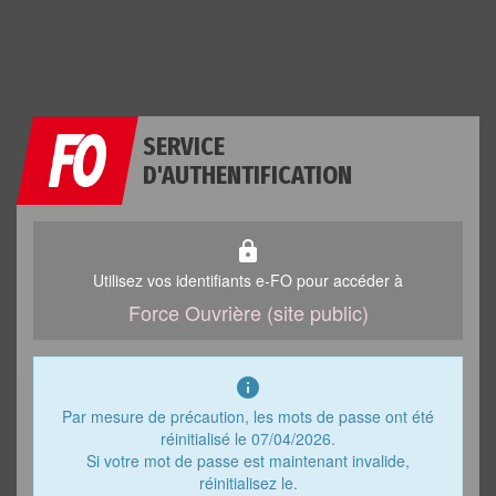
SERVICE
D'AUTHENTIFICATION
lock
Utilisez vos identifiants e-FO pour accéder à
Force Ouvrière (site public)
info
Par mesure de précaution, les mots de passe ont été
réinitialisé le 07/04/2026.
Si votre mot de passe est maintenant invalide,
réinitialisez le.