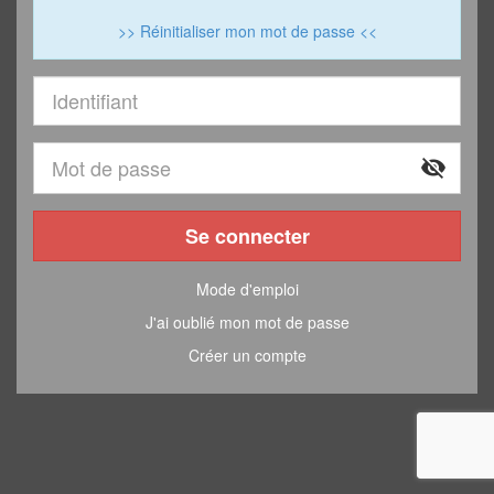
>> Réinitialiser mon mot de passe <<
visibility_off
Se connecter
Mode d'emploi
J'ai oublié mon mot de passe
Créer un compte