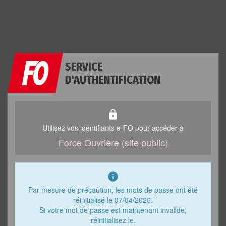
SERVICE
D'AUTHENTIFICATION
lock
Utilisez vos identifiants e-FO pour accéder à
Force Ouvrière (site public)
info
Par mesure de précaution, les mots de passe ont été
réinitialisé le 07/04/2026.
Si votre mot de passe est maintenant invalide,
réinitialisez le.